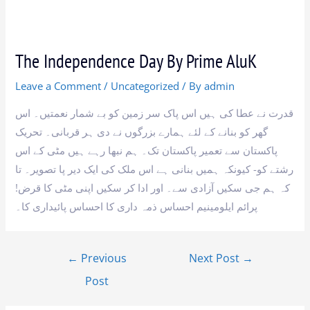
The Independence Day By Prime AluK
Leave a Comment
/
Uncategorized
/ By
admin
قدرت نے عطا کی ہیں اس پاک سر زمین کو بے شمار نعمتیں۔ اس
گھر کو بنانے کے لئے ہمارے بزرگوں نے دی ہر قربانی۔ تحریک
پاکستان سے تعمیر پاکستان تک۔ ہم نبھا رہے ہیں مٹی کے اس
رشتے کو- کیونکہ ہمیں بنانی ہے اس ملک کی ایک دیر پا تصویر۔ تا
کہ ہم جی سکیں آزادی سے۔ اور ادا کر سکیں اپنی مٹی کا قرض!
پرائم ایلومینیم احساس ذمہ داری کا احساس پائیداری کا۔
←
Previous
Next Post
→
Post